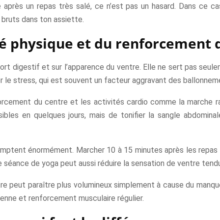
après un repas très salé, ce n’est pas un hasard. Dans ce cas,
bruts dans ton assiette.
ité physique et du renforcement 
fort digestif et sur l’apparence du ventre. Elle ne sert pas seulem
rer le stress, qui est souvent un facteur aggravant des ballonnem
orcement du centre et les activités cardio comme la marche ra
sibles en quelques jours, mais de tonifier la sangle abdomina
omptent énormément. Marcher 10 à 15 minutes après les repas pe
e séance de yoga peut aussi réduire la sensation de ventre tendu
ntre peut paraître plus volumineux simplement à cause du manque
nne et renforcement musculaire régulier.