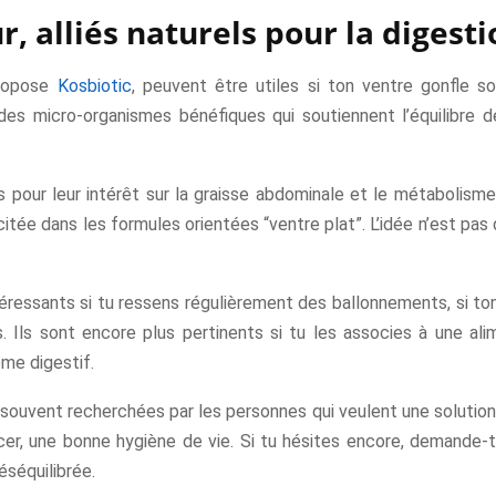
, alliés naturels pour la digesti
propose
Kosbiotic
, peuvent être utiles si ton ventre gonfle 
 des micro-organismes bénéfiques qui soutiennent l’équilibre de 
pour leur intérêt sur la graisse abdominale et le métabolisme
itée dans les formules orientées “ventre plat”. L’idée n’est pa
éressants si tu ressens régulièrement des ballonnements, si ton t
. Ils sont encore plus pertinents si tu les associes à une al
me digestif.
souvent recherchées par les personnes qui veulent une solution na
 une bonne hygiène de vie. Si tu hésites encore, demande-toi
déséquilibrée.