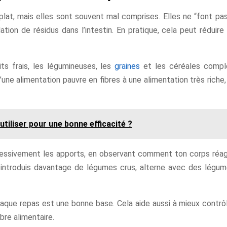
 plat, mais elles sont souvent mal comprises. Elles ne “font pas
lation de résidus dans l’intestin. En pratique, cela peut réduir
ts frais, les légumineuses, les
graines
et les céréales complè
ne alimentation pauvre en fibres à une alimentation très riche, t
tiliser pour une bonne efficacité ?
sivement les apports, en observant comment ton corps réagit.
 introduis davantage de légumes crus, alterne avec des légum
aque repas est une bonne base. Cela aide aussi à mieux contrôler
ibre alimentaire.