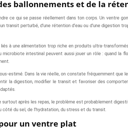
es ballonnements et de la réte
ndre ce qui se passe réellement dans ton corps. Un ventre gonflé
’un transit perturbé, d’une rétention d’eau ou d’une digestion tro
és à une alimentation trop riche en produits ultra-transformé
du microbiote intestinal peuvent aussi jouer un rôle : quand la fl
ment.
sous-estimé. Dans la vie réelle, on constate fréquemment que l
lentir la digestion, modifier le transit et favoriser des compor
adaptés.
le surtout après les repas, le problème est probablement digest
u côté du sel, de l’hydratation, du stress et du transit.
pour un ventre plat