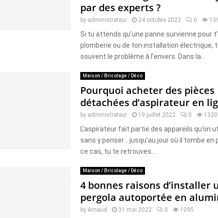
par des experts ?
by
administrateur
24 octobre 2022
0
13
Si tu attends qu’une panne survienne pour t
plomberie ou de ton installation électrique, 
souvent le problème à l’envers. Dans la...
Maison / Bricolage / Déco
Pourquoi acheter des pièces
détachées d’aspirateur en lig
by
administrateur
19 juillet 2022
0
1320
L’aspirateur fait partie des appareils qu’on u
sans y penser… jusqu’au jour où il tombe en 
ce cas, tu te retrouves...
Maison / Bricolage / Déco
4 bonnes raisons d’installer 
pergola autoportée en alum
by
Arnaud
31 mai 2022
0
1095