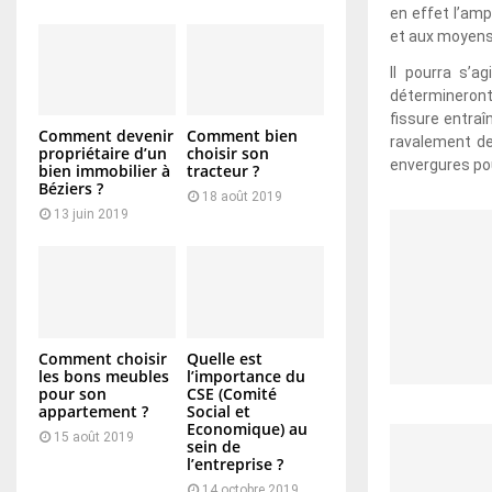
en effet l’amp
et aux moyens 
Il pourra s’
détermineront
fissure entra
Comment devenir
Comment bien
ravalement de
propriétaire d’un
choisir son
envergures pou
bien immobilier à
tracteur ?
Béziers ?
18 août 2019
13 juin 2019
Comment choisir
Quelle est
les bons meubles
l’importance du
pour son
CSE (Comité
appartement ?
Social et
Economique) au
15 août 2019
sein de
l’entreprise ?
14 octobre 2019