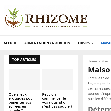
ACCUEIL
ALIMENTATION / NUTRITION
LOISIRS
MAISO
TOP ARTICLES
Home
Maison
Maison
Force est de 
façade peut s
certaines piè
source d’inqui
Quels jeux
Peut-on
érotiques pour
commencer le
puis les diffé
pimenter vos
yoga quand on
soirées en
n’est pas souple ?
Déterm
couple ?