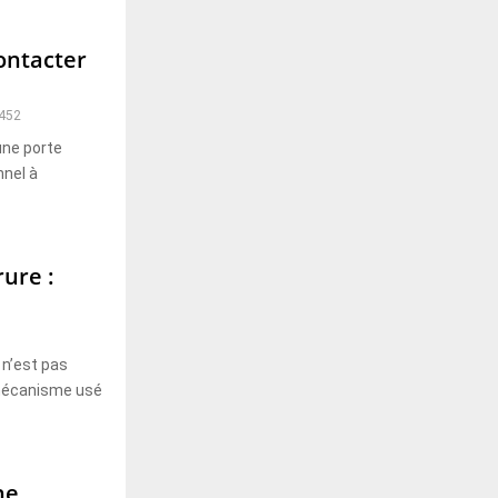
ontacter
452
une porte
nnel à
ure :
 n’est pas
 mécanisme usé
ne