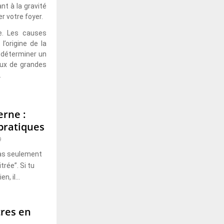
nt à la gravité
r votre foyer.
e. Les causes
’origine de la
 déterminer un
aux de grandes
.
rne :
 pratiques
9
as seulement
rée”. Si tu
, il...
tres en