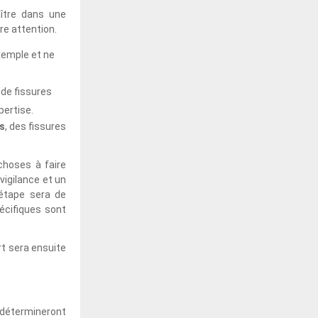
aître dans une
re attention.
xemple et ne
t de fissures
pertise.
s
, des fissures
choses à faire
 vigilance et un
 étape sera de
écifiques sont
rt sera ensuite
 détermineront