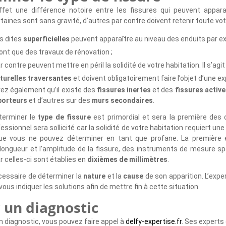
effet une différence notoire entre les fissures qui peuvent appar
rtaines sont sans gravité, d’autres par contre doivent retenir toute vot
es dites
superficielles
peuvent apparaître au niveau des enduits par e
ont que des travaux de rénovation ;
r contre peuvent mettre en péril la solidité de votre habitation. Il s’agi
turelles traversantes
et doivent obligatoirement faire l’objet d’une ex
ez également qu’il existe des
fissures inertes
et des
fissures active
porteurs
et d’autres sur des
murs secondaires
.
éterminer le
type de fissure
est primordial et sera la première des 
fessionnel sera sollicité car la solidité de votre habitation requiert une
que vous ne pouvez déterminer en tant que profane. La première
 longueur et l’amplitude de la fissure, des instruments de mesure sp
r celles-ci sont établies en
dixièmes de millimètres
.
écessaire de déterminer la
nature
et la
cause
de son apparition. L’expe
ous indiquer les solutions afin de mettre fin à cette situation.
r un diagnostic
 un diagnostic, vous pouvez faire appel à
delfy-expertise.fr
. Ses experts