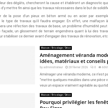
leur des dégâts, chercheront la cause et établiront un diagnostic qua
d’y mettre fin ainsi que les travaux nécessaires dans le but de solidifie
agir de la pose d’un pieux en béton armé ou en acier par exempl
 le type de travaux qu’il faudra engager. En effet, une malfaçon à l
înera une réfection des travaux de base, un problème d’humidité peut
 façade, un glissement de terrain engendrera quant à lui des trav
r stabiliser ce dernier avant d’engager des travaux de rénovation, etc
Maison / Bricolage / Déco
Aménagement véranda mode
idées, matériaux et conseils
by
administrateur
28 février 2026
0
606
Aménager une véranda moderne, ce n’est p
“mettre quelques meubles dans une pièce vit
veux un espace vraiment agréable au quotidien
Maison / Bricolage / Déco
Pourquoi privilégier les fenê