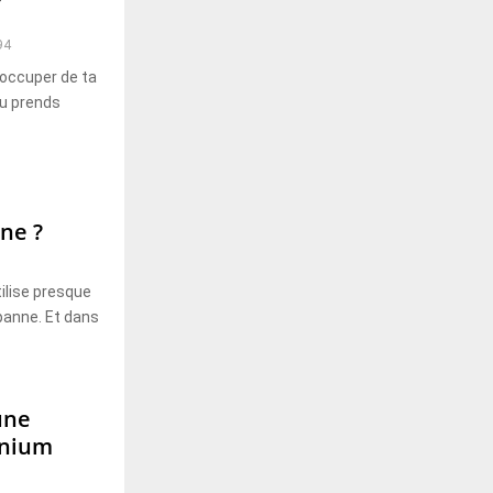
94
’occuper de ta
tu prends
ne ?
tilise presque
panne. Et dans
une
inium