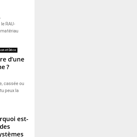
,
 le RAU-
 matériau
on et Déco
re d’une
me ?
ée, cassée ou
tu peux la
rquoi est-
 des
systèmes