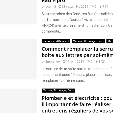
Rau Fipro
by
Journal
21 septembre 2023
0
763
Si tu cherches des fenêtres à la fois solides
performantes et faciles à vivre au quotidien,
FIPRO® mérite clairement ton attention. Ce
composite,...
Immobilier & Bâtiment
Maison / Bricolage / Déco
Mais
Comment remplacer la serru
boîte aux lettres par soi-mê
by
Emmanuel
11 avril 2023
0
1421
La serrure de ta boîte aux lettres est bloqu
simplement usée ? Dans la plupart des cas, 
remplacer toi-même sans...
Maison / Bricolage / Déco
Plomberie et électricité : pou
il important de faire réaliser
entretiens réguliers de vos 