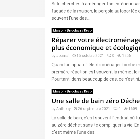
Si tu cherches à aménager ton extérieur sans
façade de la maison, la pergola autoportée e
souvent l’une des...
Maison / Bricolage / Déco
Réparer votre électroménager
plus économique et écologiq
by
Journal
15 octobre 2021
0
1256
Quand un appareil électroménager tombe en
première réaction est souvent la même : le 
Pourtant, dans beaucoup de cas, ce n’est ni..
Maison / Bricolage / Déco
Une salle de bain zéro Déche
by
Anthony
26 septembre 2021
0
1609
La salle de bain, c’est souvent l’endroit où 
au zéro déchet sans te compliquer la vie. En
c’est même l’une des...