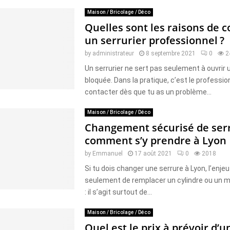
Maison / Bricolage / Déco
Quelles sont les raisons de c
un serrurier professionnel ?
by
administrateur
8 septembre 2021
0
2
Un serrurier ne sert pas seulement à ouvrir 
bloquée. Dans la pratique, c’est le professio
contacter dès que tu as un problème...
Maison / Bricolage / Déco
Changement sécurisé de serr
comment s’y prendre à Lyon
by
Emmanuel
17 août 2021
0
2018
Si tu dois changer une serrure à Lyon, l’enjeu
seulement de remplacer un cylindre ou un
: il s’agit surtout de...
Maison / Bricolage / Déco
Quel est le prix à prévoir d’u