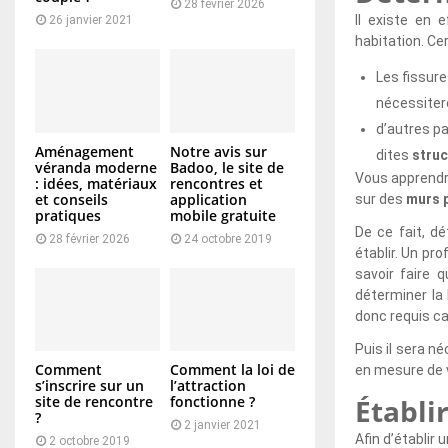
28 février 2026
Il existe en 
26 janvier 2021
habitation. Ce
Les fissur
nécessiter
d’autres pa
Aménagement
Notre avis sur
dites
struc
véranda moderne
Badoo, le site de
Vous apprendr
: idées, matériaux
rencontres et
et conseils
application
sur des
murs 
pratiques
mobile gratuite
De ce fait, d
28 février 2026
24 octobre 2019
établir. Un pro
savoir faire 
déterminer la
donc requis ca
Puis il sera n
Comment
Comment la loi de
en mesure de v
s’inscrire sur un
l’attraction
site de rencontre
fonctionne ?
Établi
?
2 janvier 2021
Afin d’établir
2 octobre 2019