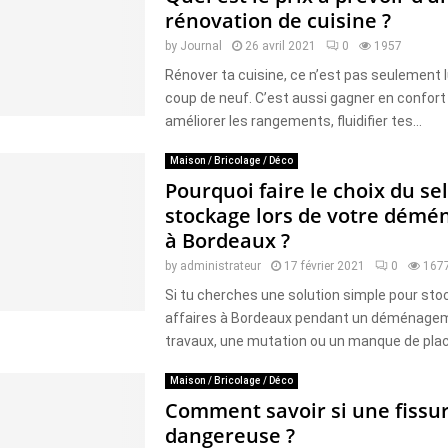
rénovation de cuisine ?
by
Journal
26 avril 2021
0
1957
Rénover ta cuisine, ce n’est pas seulement l
coup de neuf. C’est aussi gagner en confort 
améliorer les rangements, fluidifier tes...
Maison / Bricolage / Déco
Pourquoi faire le choix du sel
stockage lors de votre dém
à Bordeaux ?
by
administrateur
17 février 2021
0
167
Si tu cherches une solution simple pour sto
affaires à Bordeaux pendant un déménagem
travaux, une mutation ou un manque de place,
Maison / Bricolage / Déco
Comment savoir si une fissur
dangereuse ?