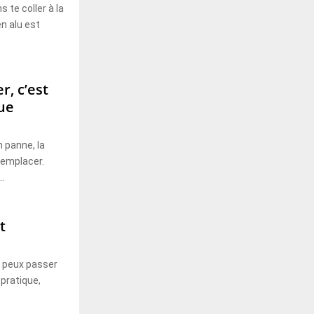
 te coller à la
n alu est
, c’est
ue
 panne, la
remplacer.
.
t
tu peux passer
 pratique,