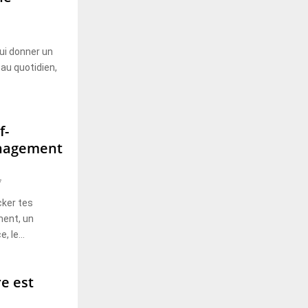
ui donner un
au quotidien,
f-
énagement
7
cker tes
ent, un
 le...
e est