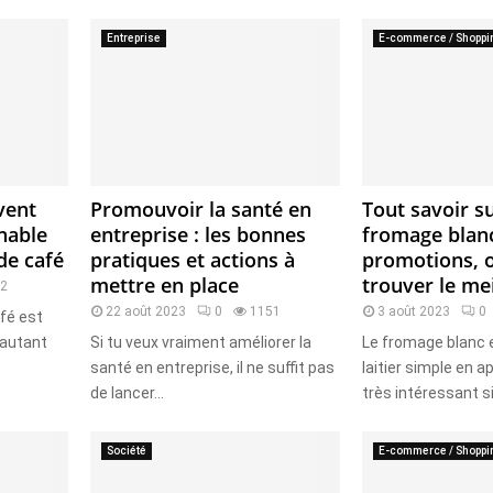
Entreprise
E-commerce / Shoppi
avent
Promouvoir la santé en
Tout savoir su
nable
entreprise : les bonnes
fromage blanc
de café
pratiques et actions à
promotions, o
mettre en place
trouver le mei
72
22 août 2023
0
1151
3 août 2023
0
afé est
 autant
Si tu veux vraiment améliorer la
Le fromage blanc e
santé en entreprise, il ne suffit pas
laitier simple en 
de lancer...
très intéressant si 
Société
E-commerce / Shoppi