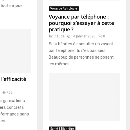
tout se joue...
Voyance Astrologie
Voyance par téléphone :
pourquoi s’essayer à cette
pratique ?
by
Claude
14 janvier 2020
0
Si tu hésites à consulter un voyant
par téléphone, tu n’es pas seul.
Beaucoup de personnes se posent
les mêmes...
l’efficacité
762
organisations
iers concrets
erformance sans
s....
Santé & Bien-être