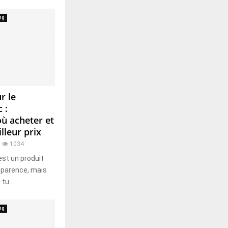
ng
r le
 :
ù acheter et
lleur prix
1034
st un produit
apparence, mais
tu...
ng