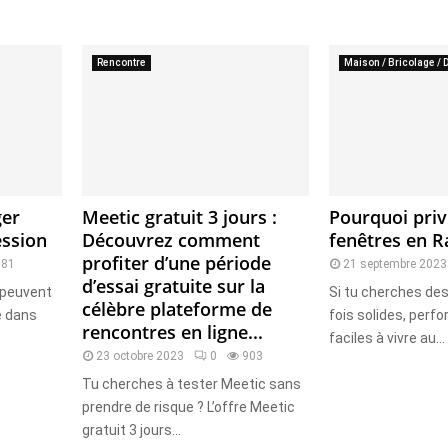
Rencontre
Maison / Bricolage / 
ger
Meetic gratuit 3 jours :
Pourquoi privi
ession
Découvrez comment
fenêtres en R
profiter d’une période
781
21 septembre 2023
d’essai gratuite sur la
n peuvent
Si tu cherches des
célèbre plateforme de
e dans
fois solides, perf
rencontres en ligne...
faciles à vivre au...
23 octobre 2023
0
903
Tu cherches à tester Meetic sans
prendre de risque ? L’offre Meetic
gratuit 3 jours...