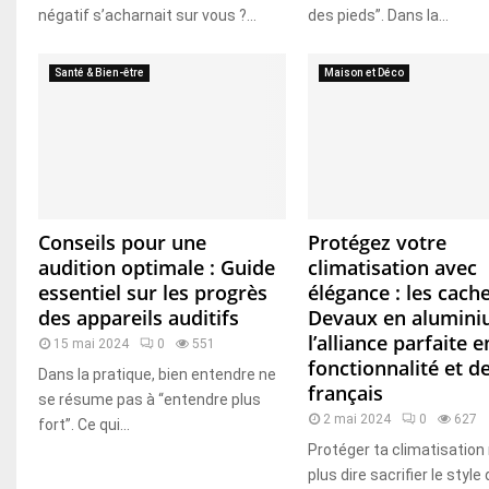
négatif s’acharnait sur vous ?...
des pieds”. Dans la...
Santé & Bien-être
Maison et Déco
Conseils pour une
Protégez votre
audition optimale : Guide
climatisation avec
essentiel sur les progrès
élégance : les cach
des appareils auditifs
Devaux en alumini
l’alliance parfaite e
15 mai 2024
0
551
fonctionnalité et d
Dans la pratique, bien entendre ne
français
se résume pas à “entendre plus
2 mai 2024
0
627
fort”. Ce qui...
Protéger ta climatisation
plus dire sacrifier le style