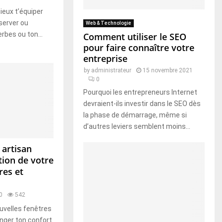
ieux t’équiper
server ou
Web & Technologie
bes ou ton...
Comment utiliser le SEO
pour faire connaître votre
entreprise
by
administrateur
15 novembre 2021
0
Pourquoi les entrepreneurs Internet
devraient-ils investir dans le SEO dès
la phase de démarrage, même si
d’autres leviers semblent moins...
 artisan
ation de votre
res et
0
542
ouvelles fenêtres
nger ton confort