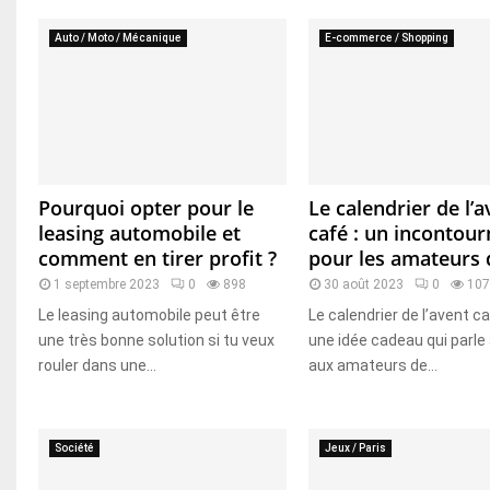
Auto / Moto / Mécanique
E-commerce / Shopping
Pourquoi opter pour le
Le calendrier de l’
leasing automobile et
café : un incontour
comment en tirer profit ?
pour les amateurs 
1 septembre 2023
0
898
30 août 2023
0
10
Le leasing automobile peut être
Le calendrier de l’avent c
une très bonne solution si tu veux
une idée cadeau qui parle
rouler dans une...
aux amateurs de...
Société
Jeux / Paris