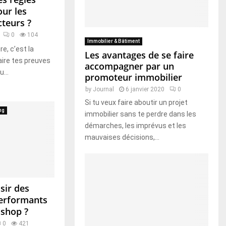
our les
teurs ?
0
104
Immobilier & Bâtiment
e, c’est la
Les avantages de se faire
aire tes preuves
accompagner par un
...
promoteur immobilier
by
Journal
6 janvier 2020
0
Si tu veux faire aboutir un projet
ng
immobilier sans te perdre dans les
démarches, les imprévus et les
mauvaises décisions,...
sir des
performants
 shop ?
0
421