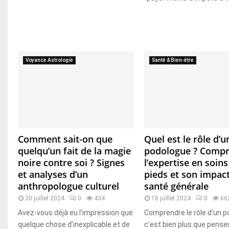
Voyance Astrologie
Santé & Bien-être
Comment sait-on que
Quel est le rôle d’u
quelqu’un fait de la magie
podologue ? Comp
noire contre soi ? Signes
l’expertise en soin
et analyses d’un
pieds et son impact
anthropologue culturel
santé générale
30 juillet 2024
0
434
18 juillet 2024
0
66
Avez-vous déjà eu l’impression que
Comprendre le rôle d’un p
quelque chose d’inexplicable et de
c’est bien plus que penser