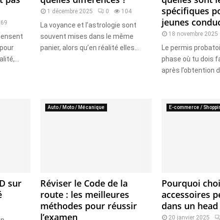
spécifiques p
1 décembre 2025
0
104
jeunes conduc
069
La voyance et l’astrologie sont
18 novembre 2025
pensent
souvent mises dans le même
 pour
panier, alors qu’en réalité elles...
Le permis probatoir
ité,...
phase où tu dois f
après l’obtention du
Auto / Moto / Mécanique
E-commerce / Shoppi
BD sur
Réviser le Code de la
Pourquoi choi
é
route : les meilleures
accessoires 
méthodes pour réussir
dans un head
l’examen
20 janvier 2025