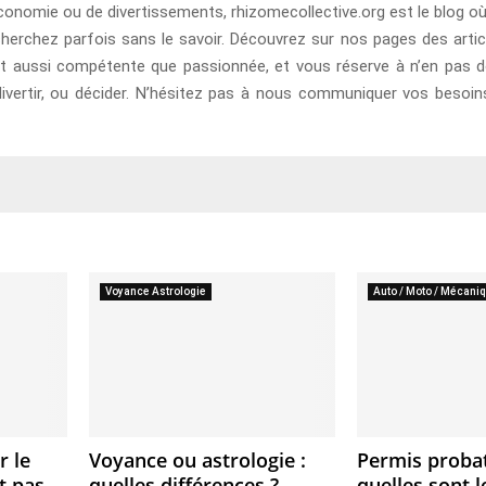
’économie ou de divertissements, rhizomecollective.org est le blog o
herchez parfois sans le savoir. Découvrez sur nos pages des artic
st aussi compétente que passionnée, et vous réserve à n’en pas do
divertir, ou décider. N’hésitez pas à nous communiquer vos beso
Voyance Astrologie
Auto / Moto / Mécani
 le
Voyance ou astrologie :
Permis probat
t pas
quelles différences ?
quelles sont l