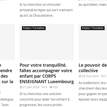
Si tu cherches un chocolat
au quotidien, mais 
artisanal en ligne qui sort vraiment
du lot, la Chocolaterie...
Emploi / Formation
Emploi / Formation
n
Pour votre tranquillité,
Le pouvoir de 
rendre
faîtes accompagner votre
collective
s des
enfant par CORPS
28 mai 2024
0
 sur la
ENSEIGNANT Luxembourg
Actuellement, les 
21 juin 2024
0
622
cherchent des lev
2
Si tu cherches une solution
pour gagner en p
odologue,
concrète pour aider ton enfant à
épuiser leurs équipe
 “soin
progresser, les cours privés...