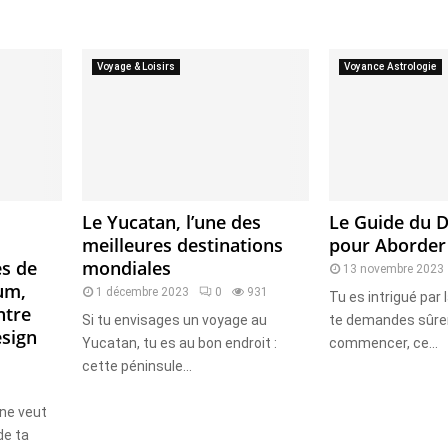
Voyage & Loisirs
Voyance Astrologie
Le Yucatan, l’une des
Le Guide du 
meilleures destinations
pour Aborder
es de
mondiales
13 novembre 2023
um,
1 décembre 2023
0
931
Tu es intrigué par 
ntre
Si tu envisages un voyage au
te demandes sûre
esign
Yucatan, tu es au bon endroit :
commencer, ce...
cette péninsule...
 ne veut
 de ta