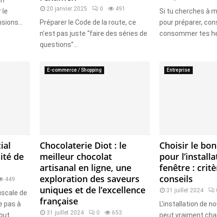
on
20 janvier 2025
0
491
 le
Si tu cherches à m
sions...
Préparer le Code de la route, ce
pour préparer, con
n’est pas juste “faire des séries de
consommer tes her
questions”...
E-commerce / Shopping
Entreprise
ial
Chocolaterie Diot : le
Choisir le bon
lité de
meilleur chocolat
pour l’install
artisanal en ligne, une
fenêtre : critè
exploration des saveurs
conseils
449
uniques et de l’excellence
31 juillet 2024
iscale de
française
e pas à
L’installation de n
31 juillet 2024
0
653
ut...
peut vraiment cha