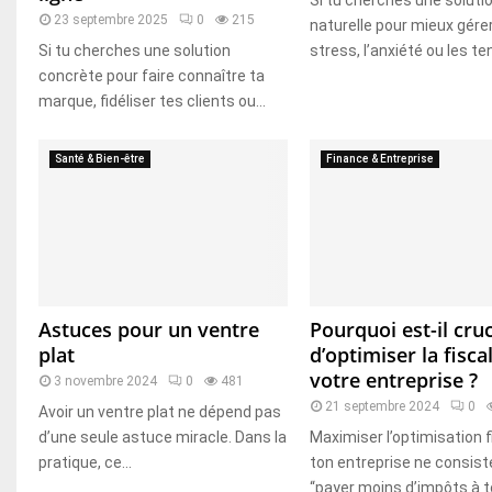
Si tu cherches une soluti
23 septembre 2025
0
215
naturelle pour mieux gérer
Si tu cherches une solution
stress, l’anxiété ou les ten
concrète pour faire connaître ta
marque, fidéliser tes clients ou...
Santé & Bien-être
Finance & Entreprise
Astuces pour un ventre
Pourquoi est-il cruc
plat
d’optimiser la fisca
votre entreprise ?
3 novembre 2024
0
481
21 septembre 2024
0
Avoir un ventre plat ne dépend pas
d’une seule astuce miracle. Dans la
Maximiser l’optimisation f
pratique, ce...
ton entreprise ne consist
“payer moins d’impôts à to