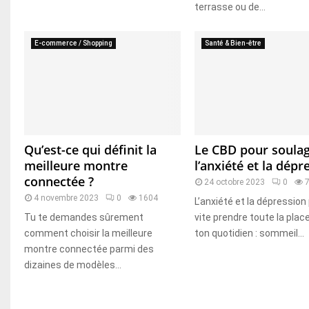
terrasse ou de...
E-commerce / Shopping
Santé & Bien-être
Qu’est-ce qui définit la
Le CBD pour soula
meilleure montre
l’anxiété et la dépr
connectée ?
24 octobre 2023
0
4 novembre 2023
0
1604
L’anxiété et la dépressio
Tu te demandes sûrement
vite prendre toute la plac
comment choisir la meilleure
ton quotidien : sommeil...
montre connectée parmi des
dizaines de modèles...