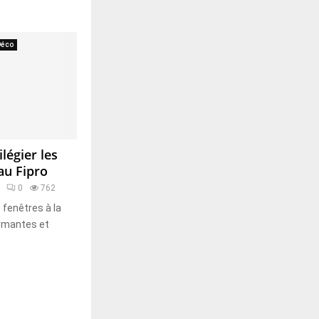
Déco
légier les
au Fipro
0
762
 fenêtres à la
ormantes et