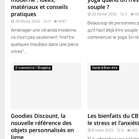
matériaux et conseils
souple ?
pratiques
28 février 2026
0
6
28 février 2026
0
6067
Beaucoup de personnes 
Aménager une véranda moderne,
qu’il faut déjà être souple
ce n’est pas seulement “mettre
commencer le yoga. En réal
quelques meubles dans une pièce
vitrée”....
E-commerce / Shopping
Santé & Bien-être
Goodies Discount, la
Les bienfaits du C
nouvelle référence des
le stress et l’anxiét
objets personnalisés en
8 mars 2025
0
422
ligne