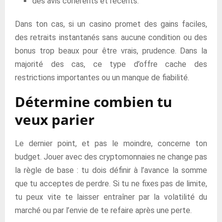
des avis cohérents et récents.
Dans ton cas, si un casino promet des gains faciles,
des retraits instantanés sans aucune condition ou des
bonus trop beaux pour être vrais, prudence. Dans la
majorité des cas, ce type d’offre cache des
restrictions importantes ou un manque de fiabilité.
Détermine combien tu
veux parier
Le dernier point, et pas le moindre, concerne ton
budget. Jouer avec des cryptomonnaies ne change pas
la règle de base : tu dois définir à l’avance la somme
que tu acceptes de perdre. Si tu ne fixes pas de limite,
tu peux vite te laisser entraîner par la volatilité du
marché ou par l’envie de te refaire après une perte.