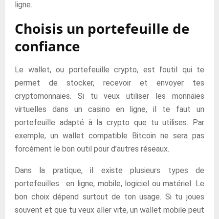
ligne.
Choisis un portefeuille de
confiance
Le wallet, ou portefeuille crypto, est l’outil qui te
permet de stocker, recevoir et envoyer tes
cryptomonnaies. Si tu veux utiliser les monnaies
virtuelles dans un casino en ligne, il te faut un
portefeuille adapté à la crypto que tu utilises. Par
exemple, un wallet compatible Bitcoin ne sera pas
forcément le bon outil pour d’autres réseaux.
Dans la pratique, il existe plusieurs types de
portefeuilles : en ligne, mobile, logiciel ou matériel. Le
bon choix dépend surtout de ton usage. Si tu joues
souvent et que tu veux aller vite, un wallet mobile peut