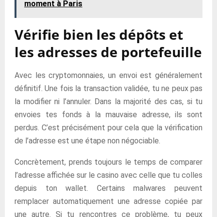
moment à Paris
Vérifie bien les dépôts et
les adresses de portefeuille
Avec les cryptomonnaies, un envoi est généralement
définitif. Une fois la transaction validée, tu ne peux pas
la modifier ni l’annuler. Dans la majorité des cas, si tu
envoies tes fonds à la mauvaise adresse, ils sont
perdus. C’est précisément pour cela que la vérification
de l’adresse est une étape non négociable.
Concrètement, prends toujours le temps de comparer
l’adresse affichée sur le casino avec celle que tu colles
depuis ton wallet. Certains malwares peuvent
remplacer automatiquement une adresse copiée par
une autre. Si tu rencontres ce problème, tu peux