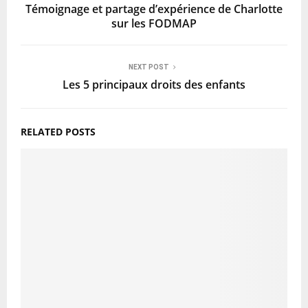
Témoignage et partage d’expérience de Charlotte
sur les FODMAP
NEXT POST
Les 5 principaux droits des enfants
RELATED POSTS