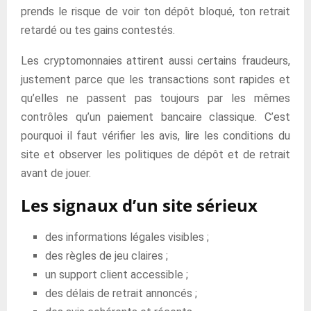
prends le risque de voir ton dépôt bloqué, ton retrait
retardé ou tes gains contestés.
Les cryptomonnaies attirent aussi certains fraudeurs,
justement parce que les transactions sont rapides et
qu’elles ne passent pas toujours par les mêmes
contrôles qu’un paiement bancaire classique. C’est
pourquoi il faut vérifier les avis, lire les conditions du
site et observer les politiques de dépôt et de retrait
avant de jouer.
Les signaux d’un site sérieux
des informations légales visibles ;
des règles de jeu claires ;
un support client accessible ;
des délais de retrait annoncés ;