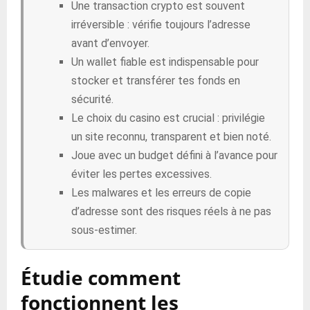
Une transaction crypto est souvent
irréversible : vérifie toujours l’adresse
avant d’envoyer.
Un wallet fiable est indispensable pour
stocker et transférer tes fonds en
sécurité.
Le choix du casino est crucial : privilégie
un site reconnu, transparent et bien noté.
Joue avec un budget défini à l’avance pour
éviter les pertes excessives.
Les malwares et les erreurs de copie
d’adresse sont des risques réels à ne pas
sous-estimer.
Étudie comment
fonctionnent les