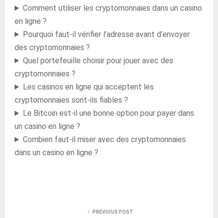
Comment utiliser les cryptomonnaies dans un casino
en ligne ?
Pourquoi faut-il vérifier l’adresse avant d’envoyer
des cryptomonnaies ?
Quel portefeuille choisir pour jouer avec des
cryptomonnaies ?
Les casinos en ligne qui acceptent les
cryptomonnaies sont-ils fiables ?
Le Bitcoin est-il une bonne option pour payer dans
un casino en ligne ?
Combien faut-il miser avec des cryptomonnaies
dans un casino en ligne ?
PREVIOUS POST