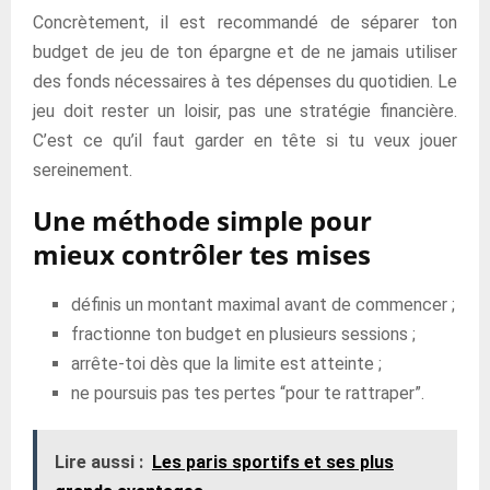
Concrètement, il est recommandé de séparer ton
budget de jeu de ton épargne et de ne jamais utiliser
des fonds nécessaires à tes dépenses du quotidien. Le
jeu doit rester un loisir, pas une stratégie financière.
C’est ce qu’il faut garder en tête si tu veux jouer
sereinement.
Une méthode simple pour
mieux contrôler tes mises
définis un montant maximal avant de commencer ;
fractionne ton budget en plusieurs sessions ;
arrête-toi dès que la limite est atteinte ;
ne poursuis pas tes pertes “pour te rattraper”.
Lire aussi :
Les paris sportifs et ses plus