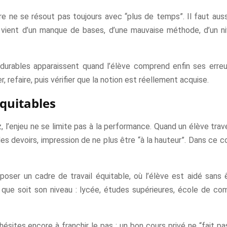
ire ne se résout pas toujours avec “plus de temps”. Il faut aus
 vient d’un manque de bases, d’une mauvaise méthode, d’un ni
 durables apparaissent quand l’élève comprend enfin ses erreu
, refaire, puis vérifier que la notion est réellement acquise.
équitables
l’enjeu ne se limite pas à la performance. Quand un élève traver
 des devoirs, impression de ne plus être “à la hauteur”. Dans ce
poser un cadre de travail équitable, où l’élève est aidé sans ê
l que soit son niveau : lycée, études supérieures, école de c
ésites encore à franchir le pas : un bon cours privé ne “fait pas