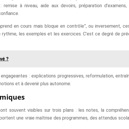
: remise à niveau, aide aux devoirs, préparation d’examens, 
confiance.
mprend en cours mais bloque en contrôle”, ou inversement, ce
e rythme, les exemples et les exercices. C’est ce degré de préci
vé ?
engageantes : explications progressives, reformulation, entraî
s notions et à devenir plus autonome.
émiques
t souvent visibles sur trois plans : les notes, la compréhensi
pportent une vraie maîtrise des programmes, des attendus scola