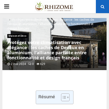
PRIMARY
Home
Maison et Déco
MENU
Protégez votre climatisation avec élégance : les caches de
Devaux en aluminium, l’alliance parfaite entre fonctionnalité et
design français
Maison et Déco
Protégez votre climatisation avec
élégance : les caches de Devaux en
aluminium, l’alliance parfaite entre
fonctionnalité et design français
2 mai 2024
0
629
Résumé