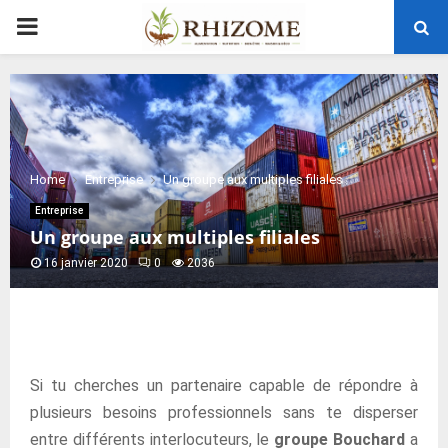
PRIMARY
MENU
Home
Entreprise
Un groupe aux multiples filiales
Entreprise
Un groupe aux multiples filiales
16 janvier 2020
0
2036
Si tu cherches un partenaire capable de répondre à
plusieurs besoins professionnels sans te disperser
entre différents interlocuteurs, le
groupe Bouchard
a