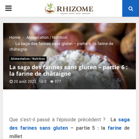
PRIMARY
MENU
Home
Alimentation / Nutrition
La saga des farines sans gluten – partie 6 : la farine de
châtaigne
Alimentation / Nutrition
La saga des farines sans gluten – partie 6 :
la farine de châtaigne
20 août 2022
0
977
Que s’est-il passé à l’épisode précédent ? :
La
saga
des farines sans gluten
– partie 5 : la
farine
de
millet