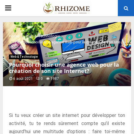
PRIMARY
MENU
Home
Web & Technologie
Pourquoi choisir une agence web pour la création de son site
Internet?
Web & Technologie
Pourquoi choisir une agence web pour la
création de son site Internet?
6 août 2021
0
1987
Si tu veux créer un site internet pour développer ton
activité, tu te rends sûrement compte qu’il existe
aujourd’hui une multitude d’options : faire toi-même