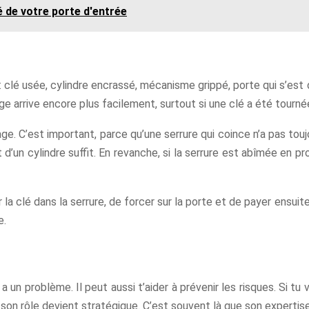
 de votre porte d'entrée
 : clé usée, cylindre encrassé, mécanisme grippé, porte qui s’es
 arrive encore plus facilement, surtout si une clé a été tournée
locage. C’est important, parce qu’une serrure qui coince n’a pas 
’un cylindre suffit. En revanche, si la serrure est abîmée en pr
la clé dans la serrure, de forcer sur la porte et de payer ensuite
e.
y a un problème. Il peut aussi t’aider à prévenir les risques. Si 
son rôle devient stratégique. C’est souvent là que son expertise 