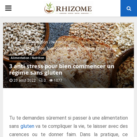
PRIMARY
MENU
Home
Alimentation / Nutrition
3 anti stress pour bien commencer un régime sans gluten
Alimentation / Nutrition
3 anti stress pour bien commencer un
régime sans gluten
20 août 2022
0
1077
Tu te demandes sûrement si passer à une alimentation
sans
gluten
va te compliquer la vie, te laisser avec des
carences ou te donner faim. Dans la pratique, ce