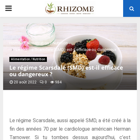
PRIMARY
MENU
Home
Alimentation / Nutrition
Le régime Scarsdale (SMD) est-il efficace ou dangereux ?
Alimentation / Nutrition
Le régime Scarsdale (SMD) est-il efficace
ou dangereux ?
20 août 2022
0
984
Le régime Scarsdale, aussi appelé SMD, a été créé à la
fin des années 70 par le cardiologue américain Herman
Tarnower. Si tu tombes dessus aujourd’hui, c’est