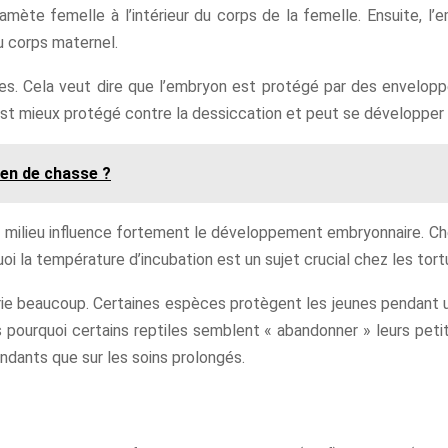
amète femelle à l’intérieur du corps de la femelle. Ensuite, 
du corps maternel.
es. Cela veut dire que l’embryon est protégé par des envelopp
 est mieux protégé contre la dessiccation et peut se développer 
ien de chasse ?
u milieu influence fortement le développement embryonnaire. Ch
uoi la température d’incubation est un sujet crucial chez les tort
arie beaucoup. Certaines espèces protègent les jeunes pendant u
es pourquoi certains reptiles semblent « abandonner » leurs peti
dants que sur les soins prolongés.