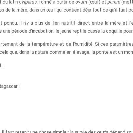
t du latin
oviparus
, formé à partir de
ovum
(œuf) et
parere
(mett
de la mère, dans un œuf qui contient déjà tout ce qu’il faut pour 
 pondu, il n’y a plus de lien nutritif direct entre la mère et 
ne période d’incubation, le jeune reptile casse la coquille pour 
fortement de la température et de l’humidité. Si ces paramètre
 cela que, dans la nature comme en élevage, la ponte est un mom
 :
dagascar ;
e, il faut retenir une chose simple : la survie des œufs dépend 