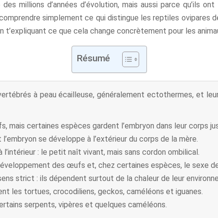
é des millions d’années d’évolution, mais aussi parce qu’ils o
omprendre simplement ce qui distingue les reptiles ovipares des 
out en t’expliquant ce que cela change concrètement pour les ani
Résumé
vertébrés à peau écailleuse, généralement ectothermes, et leu
, mais certaines espèces gardent l’embryon dans leur corps jusq
 l’embryon se développe à l’extérieur du corps de la mère.
l’intérieur : le petit naît vivant, mais sans cordon ombilical.
développement des œufs et, chez certaines espèces, le sexe de
sens strict : ils dépendent surtout de la chaleur de leur environ
nt les tortues, crocodiliens, geckos, caméléons et iguanes.
certains serpents, vipères et quelques caméléons.