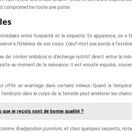
peut compromettre toute une ponte.
les
rmédiaire entre l’oviparité et la viviparité. En apparence, on a 
ervé à l’intérieur de son corps. L’œuf n’est pas pondu à l’extérie
 pas de cordon ombilical ni d’échange nutritif direct entre la mè
ou juste au moment de la naissance. Il est ensuite expulsé, sou
t offrir un avantage dans certains milieux. Quand la tempéra
l’embryon dans le corps de la femelle peut améliorer les chance
 que je reçois sont de bonne qualité ?
, comme
Bradypodion pumilum
, et chez quelques serpents, notam