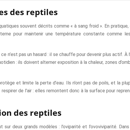
es des reptiles
uatiques souvent décrits comme « à sang froid ». En pratique, ce
interne pour maintenir une température constante comme l
ce n’est pas un hasard : il se chauffe pour devenir plus actif. À l
tidien : ils doivent alterner exposition à la chaleur, zones d’omb
protège et limite la perte d’eau. Ils n’ont pas de poils, et la p
spirer de l’air : elles remontent donc à la surface pour repren
on des reptiles
t sur deux grands modèles : l’oviparité et l’ovoviviparité. Dans